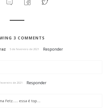
WING 3 COMMENTS
raz
Responder
5 de fevereiro de 2021
Responder
fevereiro de 2021
ma Fetz…… essa é top….