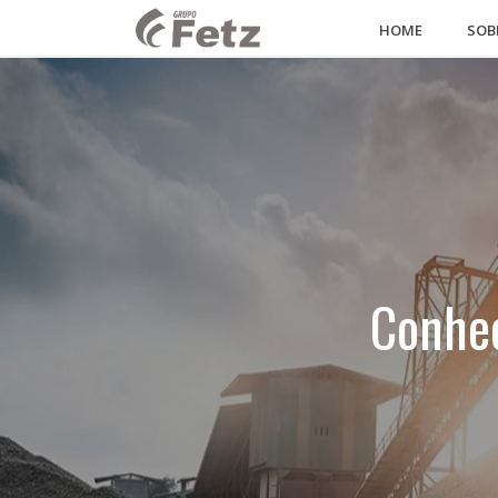
HOME
SOB
Conheç