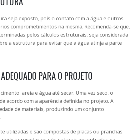
RUTURA
ra seja exposto, pois o contato com a água e outros
érios comprometimentos na mesma. Recomenda-se que,
rminadas pelos cálculos estruturais, seja considerada
re a estrutura para evitar que a água atinja a parte
 ADEQUADO PARA O PROJETO
 cimento, areia e água até secar. Uma vez seco, o
e acordo com a aparência definida no projeto. A
iedade de materiais, produzindo um conjunto
.
e utilizadas e são compostas de placas ou pranchas
cê pode aproveitar os nós naturais encontrados na