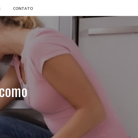
S
CONTATO
: como