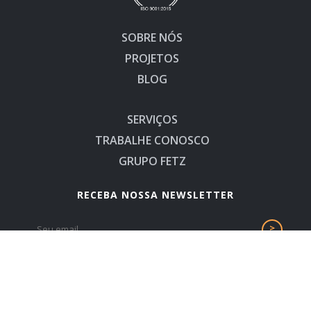
SOBRE NÓS
PROJETOS
BLOG
SERVIÇOS
TRABALHE CONOSCO
GRUPO FETZ
RECEBA NOSSA NEWSLETTER
© 2024 ·
Construtora Fetz
· Todos os direitos reservados ·
Desenvolvido por
MOTRIZ
·
Política de Privacidade
CNPJ 76.819.283/0001-60