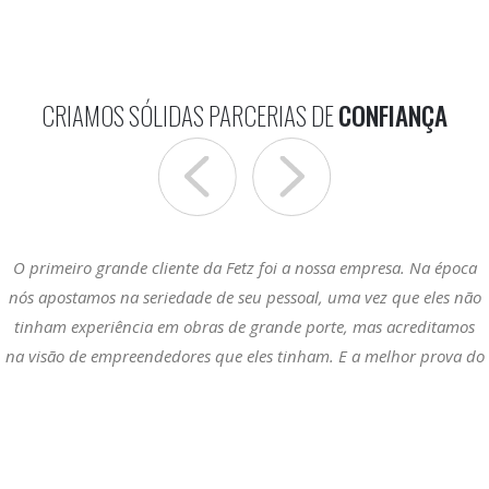
CRIAMOS SÓLIDAS PARCERIAS DE
CONFIANÇA
O primeiro grande cliente da Fetz foi a nossa empresa. Na época
Nós fazemos uma parceria de longa data, onde a capacidade
nós apostamos na seriedade de seu pessoal, uma vez que eles não
técnica resulta sempre na qualidade desejada e no cumprimento
tinham experiência em obras de grande porte, mas acreditamos
de prazos que a ETH - Odebrech Agroindustrial necessita.
na visão de empreendedores que eles tinham. E a melhor prova do
ENG. CLAYTON AP. VALIM RODRIGUES
acerto desta nossa escolha é que hoje estamos aqui comemorando
EHT Bioenergia - Unidade Costa Rica
mais de 30 anos de parceria.
MÁRIO CÉSAR CARNEIRO