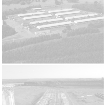
Água Mineral Treze Tílias
Obras Industriais
Granja Seis Corações
Obras Industriais